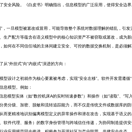
了安全风险。《白皮书》明确指出，信息模型的广泛应用，使得安全边界
图”，一旦模型被篡改或冒用，可能导致整个系统对数据理解的错乱，引发
、生产配方等蕴含在语义模型中的核心知识资产不被窃取或篡改，成为新
，如何在不同信任域的主体间建立安全、可控的数据交换机制，是必须解
从“外挂式”向“内嵌式”演进的方向：
设计之初就作为核心要素被考虑，实现“安全左移”。软件开发需遵循“安全-b
信息模型。例如：
信息模型实体（如“数控机床A的实时转速参数”）和操作（如“读取”、“写
分类分级、加密、脱敏和流转追踪能力，而不仅是传统文件或数据库的防
从而更精准地识别偏离模型定义的异常操作和潜在攻击，实现基于语义的
、软件代理、服务）的数字身份管理与跨域信任传递，为协同制造提供安
行业应用规范同步推进，积极参与开源社区与产业联盟，共建安全生态。